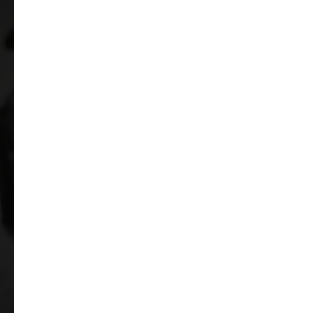
Щоб дізнатися всі деталі
Записуйтесь до нас на сервіс SuperWheels та
отримайте професійний сервіс та гарантію на
роботи. Або замовте консультацію і наш
менеджер все вирішить.
Записатися на послугу
Отримати консультацію