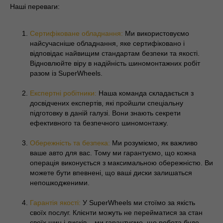
Наші переваги:
Сертифіковане обладнання:
Ми використовуємо
найсучасніше обладнання, яке сертифіковано і
відповідає найвищим стандартам безпеки та якості.
Відновлюйте віру в надійність шиномонтажних робіт
разом із SuperWheels.
Експертні робітники:
Наша команда складається з
досвідчених експертів, які пройшли спеціальну
підготовку в даній галузі. Вони знають секрети
ефективного та безпечного шиномонтажу.
Обережність та безпека:
Ми розуміємо, як важливо
ваше авто для вас. Тому ми гарантуємо, що кожна
операція виконується з максимальною обережністю. Ви
можете бути впевнені, що ваші диски залишаться
непошкодженими.
Гарантія якості:
У SuperWheels ми стоїмо за якість
своїх послуг. Клієнти можуть не перейматися за стан
своїх шин і дисків – ми гарантуємо, що робота буде