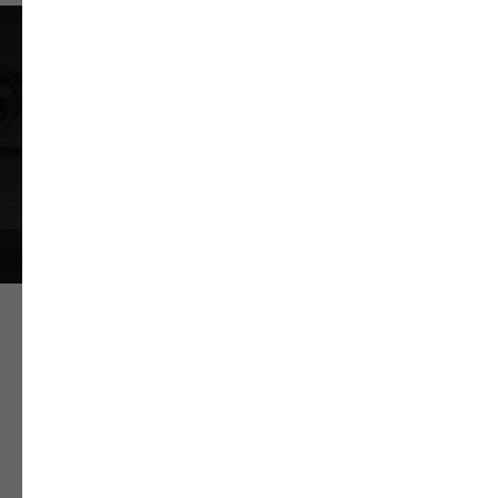
Подпишитесь на рассылку
новостей от Super Wheels
Подписаться
В нашей компании Super Wheels мы стараемся всегда
соответствовать высоким стандартам качества при
реставрации или ремонте колесных дисков в городе Киев,
Украина.
На все наши работы обязательно действует гарантия, с