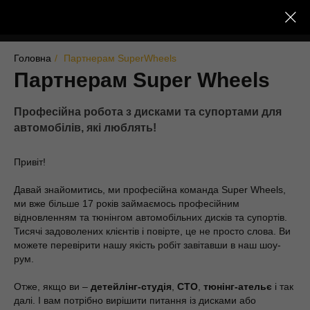
Головна
/
Партнерам SuperWheels
Партнерам Super Wheels
Професійна робота з дисками та супортами для
автомобілів, які люблять!
Привіт!
Давай знайомитись, ми професійна команда Super Wheels,
ми вже більше 17 років займаємось професійним
відновленням та тюнінгом автомобільних дисків та супортів.
Тисячі задоволених клієнтів і повірте, це не просто слова. Ви
можете перевірити нашу якість робіт завітавши в наш шоу-
рум.
Отже, якщо ви –
детейлінг-студія
,
СТО
,
тюнінг-ательє
і так
далі. І вам потрібно вирішити питання із дисками або