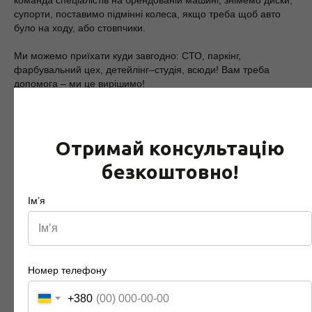
команда спеціалістів на брендованій машині, знімемо диски,
супорти, поставимо підмінні колеса, якщо треба щоб авто
було на ходу, або стовпчики.
Ми можемо приїхати куди завгодно: СТО, паркінг,
фарбувальний цех, детейлінг–студія, всюди! Вам треба
допомога – ми це вирішимо!
І найголовніше, ніякого переживання, ми можемо
зробити
все
!
Отримай консультацію
безкоштовно!
Імʼя
Номер телефону
+380