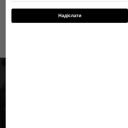
Надіслати
Хочеш стати партнером
SuperWheels?
Ми готові говорити » +380 73 755 12 12