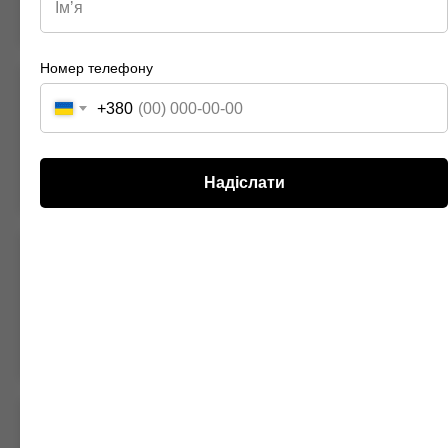
обслуговування.
Номер телефону
Висока якість фарбування
+380
SuperWheels гарантує використання високоякісних
порошкових фарб, що забезпечують довговічність та
відмінний зовнішній вигляд дисків.
Надіслати
Індивідуальний підхід
Кожен клієнт унікальний, і ми це розуміємо. Наша команда
готова працювати з вами, щоб вибрати та втілити саме ті
послуги, які вам потрібні.
Технології нового покоління