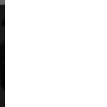
Ми раді вам домогти!
Оберіть Super Wheels для дбайливого
обслуговування вашого автомобіля від
експертів з більш ніж 18-річним досвідом.
Звертайтеся до нас, і ми з радістю вам
допоможемо!
Отримати консультацію
Записатись на сервіс