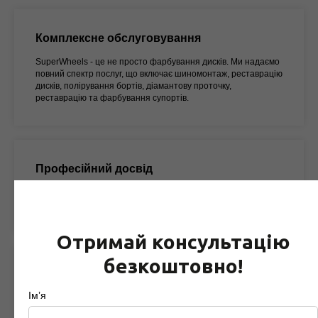
Комплексне обслуговування
SuperWheels - це не просто фарбування дисків. Ми надаємо
повний спектр послуг, що включає шиномонтаж, реставрацію
дисків, полірування бортів, діамантову проточку,
реставрацію та фарбування супортів.
Професійний досвід
З більше ніж 17 років досвіду ми здобули репутацію
надійного та досвідченого сервісного центру в Києві.
Отримай консультацію
безкоштовно!
Мережа філій
Імʼя
Наша компанія має три філії по всьому місту, розташовані
зручно для вас. Ми завжди поруч, готові надати якісне