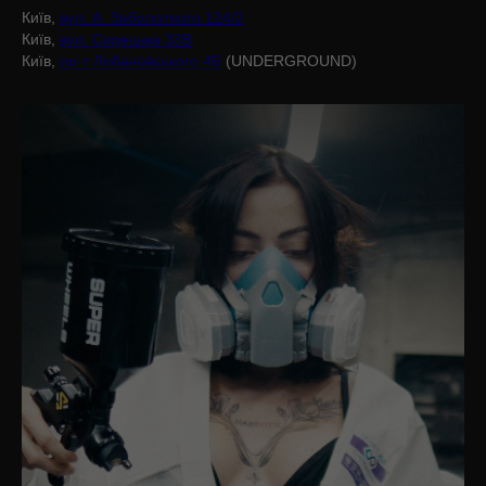
Київ,
вул. А. Заболотного 124/2
Київ,
вул. Сирецька 33В
Київ,
пр-т Лобановського 4Б
(UNDERGROUND)