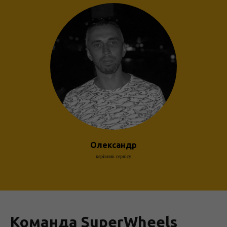
Олександр
керівник сервісу
Команда SuperWheels