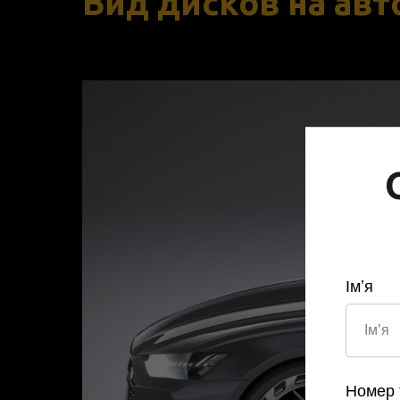
Вид дисков на ав
Імʼя
Номер 