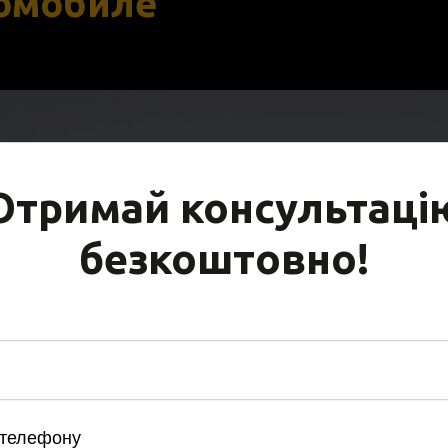
томобиле
Отримай консультаці
безкоштовно!
телефону