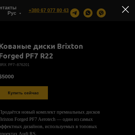
нтакты
+380 67 077 80 43
Рус
Кованые диски Brixton
Forged PF7 R22
BRX: PF7–876201
$
5000
Купить сейчас
Продаётся новый комплект премиальных дисков
Brixton Forged PF7 Aerotech — один из самых
эффектных дизайнов, используемых в топовых
проектах Audi RS.