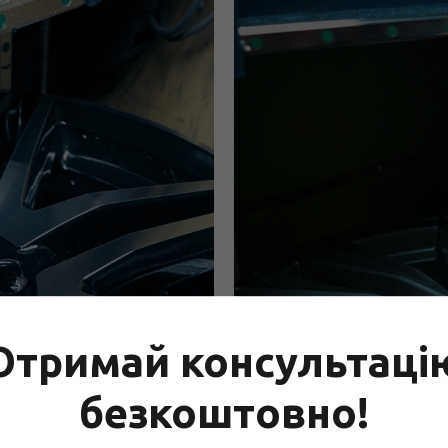
Отримай консультаці
безкоштовно!