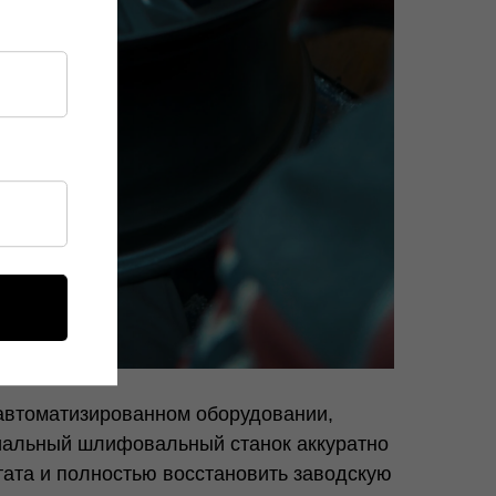
автоматизированном оборудовании,
циальный шлифовальный станок аккуратно
тата и полностью восстановить заводскую