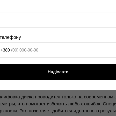
телефону
+380
Надіслати
шлифовка диска проводится только на современном 
аметры, что помогает избежать любых ошибок. Спе
рхности. Это позволяет добиться идеального резуль