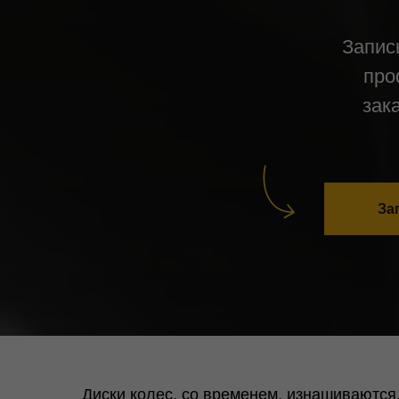
Запис
про
зак
За
Диски колес, со временем, изнашиваются