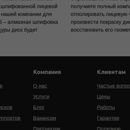
с шлифованной лицевой
получаете полный компл
В нашей компании для
отполировать лицевую ч
об – алмазная шлифовка
произвести покраску д
уры диск будет
восстановить его геоме
Компания
Клиентам
е
О нас
Частые вопр
Услуги
Цены
исков
Блог
Работы
уппортов
Вакансии
Гарантии
Партнерам
Полезное