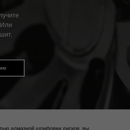
лучите
 Или
шит.
цию
елью алмазной шлифовки дисков, вы