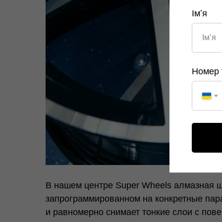
Імʼя
Номер 
В нашем центре Super Wheels алмазная 
запрограммированном на конкретные пар
и равномерно снимает тонкие слои с пове