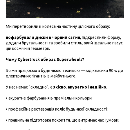
Ми перетворили її колеса на частину цілісного образу:
пофарбували диски в чорний сатин
, підкреслили форму,
додали брутальності та зробили стиль, який ідеально пасує
цій космічній геометрії.
Чому Cybertruck обирає Superwheels?
Бо ми працюємо з будь-якою технікою — від класики 90-х до
електричних гігантів із майбутнього.
У нас немає “складно”, є
якісно
,
акуратно
і
надійно
.
• акуратне фарбування в преміальні кольори;
• професійна реставрація коліс будь-якої складності;
• правильна підготовка покриття, що витримає час і умови;