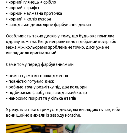
• чорний глянець + срібло
• чорний + графіт
• чорний + алмазна проточка
• чорний + колір кузова
• заводське двоколірне фарбування дисків
Особливість таких дисків у тому, що будь-яка помилка
одразу помітна. Якщо неправильно підібраний колір або
межа між кольорами зроблена неточно, диск уже не
виглядає як оригінальний.
Саме тому перед фарбуванням ми:
• ремонтуємо всі пошкодження
• повністю готуємо диск
• робимо точну розмітку під два кольори
• підбираємо фарбу під заводський колір
• наносимо покриття у кілька етапів
У результаті ви отримуєте диски, які виглядають так, ніби
вони щойно виїхали із заводу Porsche.