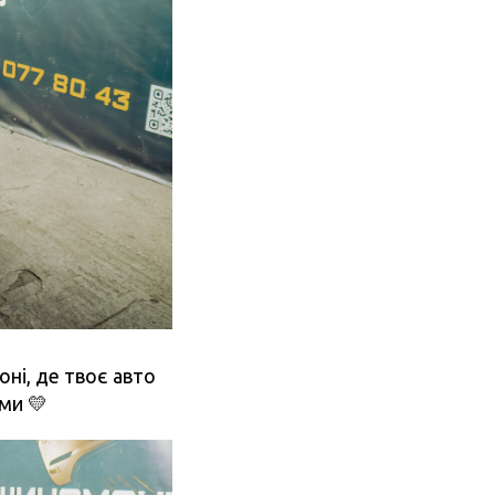
ні, де твоє авто
ми 💛