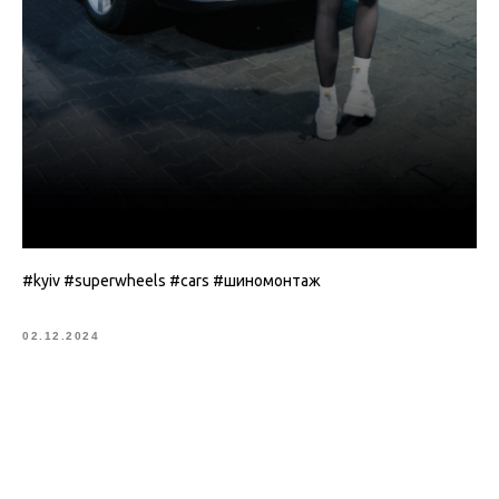
#kyiv #superwheels #cars #шиномонтаж
02.12.2024