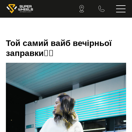
Той самий вайб вечірньої
заправки😮‍💨