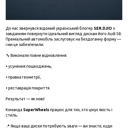
До нас звернувся відомий український блогер
SER.DJIO
з
завданням повернути ідеальний вигляд дискам його Audi S8.
Преміальний автомобіль заслуговує на бездоганну форму —
і ми це забезпечили.
🔧 Виконали повне відновлення:
• усунення пошкоджень,
• правка геометрії,
• реставрація покриття.
Результат — як нові!
Команда
SuperWheels
працює для тих, хто цінує якість і
стиль.
📍 Якщо ваші диски потребують уваги — ви знаєте, куди