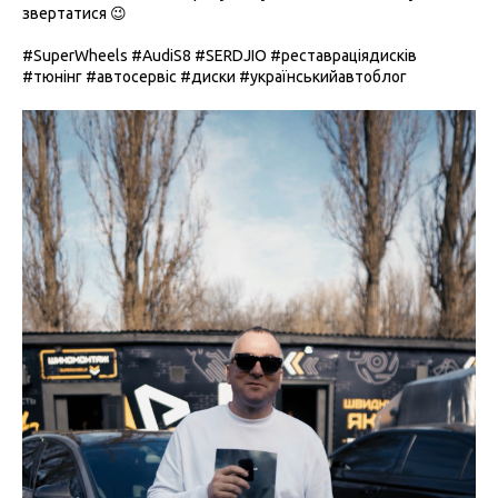
звертатися 😉
#SuperWheels #AudiS8 #SERDJIO #реставраціядисків
#тюнінг #автосервіс #диски #українськийавтоблог