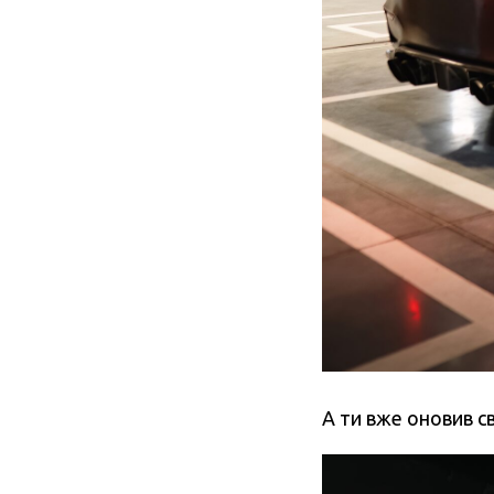
А ти вже оновив св