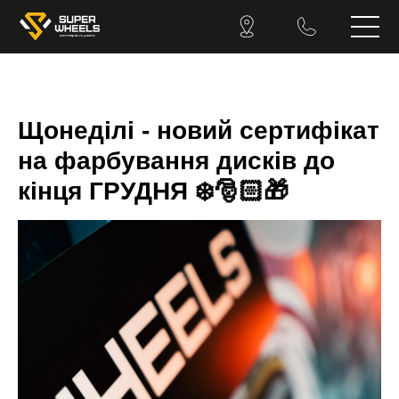
Щонеділі - новий сертифікат
на фарбування дисків до
кінця ГРУДНЯ ❄️🎅🏻🎁