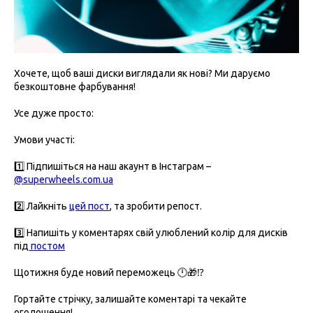
Хочете, щоб ваші диски виглядали як нові? Ми даруємо
безкоштовне фарбування!
Усе дуже просто:
Умови участі:
1️⃣ Підпишіться на наш акаунт в Інстаграм –
@superwheels.com.ua
2️⃣ Лайкніть
цей пост
, та зробити репост.
3️⃣ Напишіть у коментарях свій улюблений колір для дисків
під
постом
Щотижня буде новий переможець 🕛🎁⁉️
Гортайте стрічку, залишайте коментарі та чекайте
оголошення!