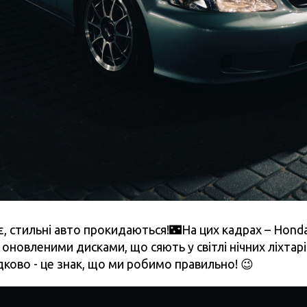
є, стильні авто прокидаються!🌃На цих кадрах – Honda
 оновленими дисками, що сяють у світлі нічних ліхтарів.
ково - це знак, що ми робимо правильно! 😉