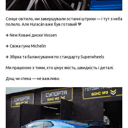
Сонце світило, ми завершували останні штрихи — і тут з неба
полило. Але Huracán вже був готовий 💙
➕ New Ковані диски Vossen
➕ Свіжа гума Michelin
➕ Збірка та балансування по стандарту Superwheels
Ми працюємо з тими, хто цінує якість, швидкість і деталі.
Дощ чи спека — не важливо.