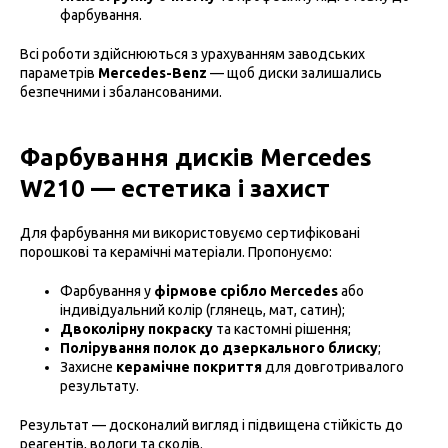
фарбування.
Всі роботи здійснюються з урахуванням заводських
параметрів
Mercedes-Benz
— щоб диски залишались
безпечними і збалансованими.
Фарбування дисків Mercedes
W210 — естетика і захист
Для фарбування ми використовуємо сертифіковані
порошкові та керамічні матеріали. Пропонуємо:
Фарбування у
фірмове срібло Mercedes
або
індивідуальний колір (глянець, мат, сатин);
Двоколірну покраску
та кастомні рішення;
Полірування полок до дзеркального блиску
;
Захисне
керамічне покриття
для довготривалого
результату.
Результат — досконалий вигляд і підвищена стійкість до
реагентів, вологи та сколів.