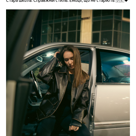
Стара школа. Справжній стиль. Емоції, що не старіють 🇩🇪🖤