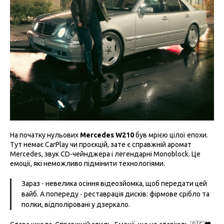
На початку нульових
Mercedes W210
був мрією цілої епохи.
Тут немає CarPlay чи проєкцій, зате є справжній аромат
Mercedes, звук CD-чейнджера і легендарні Monoblock. Це
емоції, які неможливо підмінити технологіями.
Зараз - невелика осіння відеозйомка, щоб передати цей
вайб. А попереду - реставрація дисків: фірмове срібло та
полки, відполіровані у дзеркало.