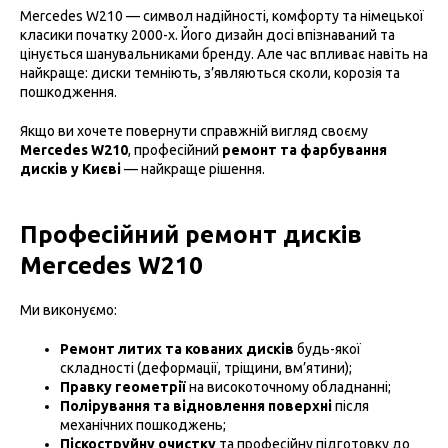
Mercedes W210 — символ надійності, комфорту та німецької
класики початку 2000-х. Його дизайн досі впізнаваний та
цінується шанувальниками бренду. Але час впливає навіть на
найкраще: диски темніють, з’являються сколи, корозія та
пошкодження.
Якщо ви хочете повернути справжній вигляд своєму
Mercedes W210
, професійний
ремонт та фарбування
дисків у Києві
— найкраще рішення.
Професійний ремонт дисків
Mercedes W210
Ми виконуємо:
Ремонт литих та кованих дисків
будь-якої
складності (деформації, тріщини, вм’ятини);
Правку геометрії
на високоточному обладнанні;
Полірування та відновлення поверхні
після
механічних пошкоджень;
Піскоструйну очистку
та професійну підготовку до