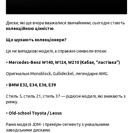
Диски, які ще вчора вважалися звичайними, сьогодні стають
колекційною цінністю
.
Що шукають колекціонери?
Це не випадкові моделі, а справжні символи епохи:
•
Mercedes-Benz W140, W124, W210 (Кабан, “ластівка”)
Оригінальні Monoblock, Gullideckel, легендарні AMG.
•
BMW E32, E34, E36, E39
Стиль 5, стиль 21, стиль 37 — рідкісні моделі, які зникають з
ринку.
•
Old-school Toyota / Lexus
Ранні моделі JDM- і преміум-сегменту з унікальними
заводськими дисками.