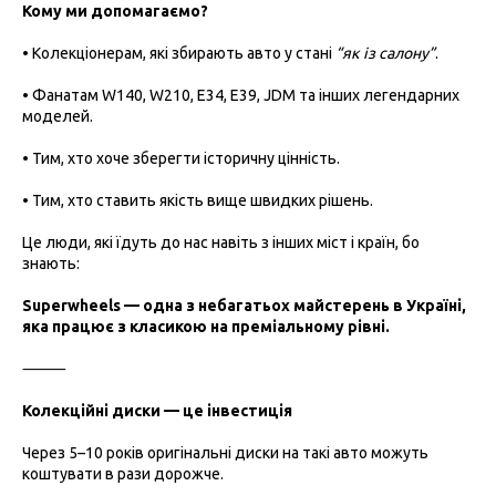
Кому ми допомагаємо?
• Колекціонерам, які збирають авто у стані
“як із салону”
.
• Фанатам W140, W210, E34, E39, JDM та інших легендарних
моделей.
• Тим, хто хоче зберегти історичну цінність.
• Тим, хто ставить якість вище швидких рішень.
Це люди, які їдуть до нас навіть з інших міст і країн, бо
знають:
Superwheels — одна з небагатьох майстерень в Україні,
яка працює з класикою на преміальному рівні.
⸻
Колекційні диски — це інвестиція
Через 5–10 років оригінальні диски на такі авто можуть
коштувати в рази дорожче.