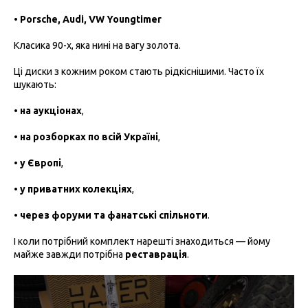
•
Porsche, Audi, VW Youngtimer
Класика 90-х, яка нині на вагу золота.
Ці диски з кожним роком стають рідкіснішими. Часто їх
шукають:
•
на аукціонах
,
•
на розборках по всій Україні
,
•
у Європі
,
•
у приватних колекціях
,
•
через форуми та фанатські спільноти
.
І коли потрібний комплект нарешті знаходиться — йому
майже завжди потрібна
реставрація
.