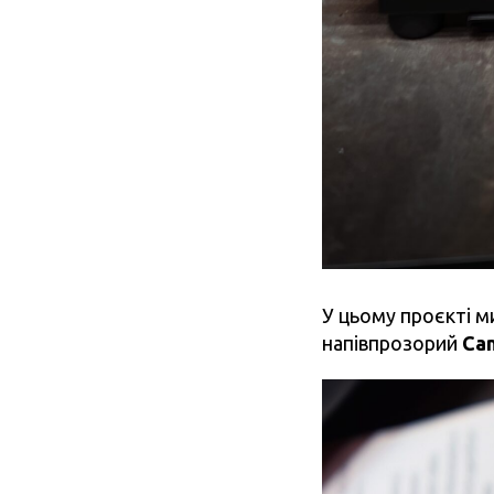
У цьому проєкті м
напівпрозорий
Ca