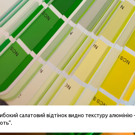
либокий салатовий відтінок видно текстуру алюмінію 
ють”.