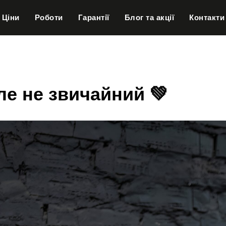
Ціни
Роботи
Гарантії
Блог та акції
Контакти
ле не звичайний 💚