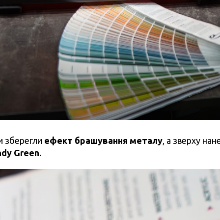
и зберегли
ефект брашування металу
, а зверху нан
ndy Green
.